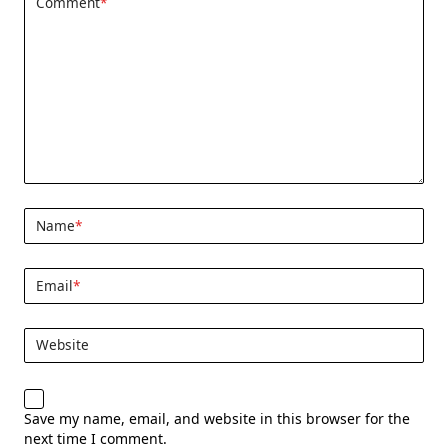
Comment
*
Name
*
Email
*
Website
Save my name, email, and website in this browser for the
next time I comment.