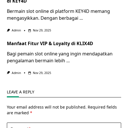
di KEY4D
Bermain slot online di platform KEY4D memang
mengasyikkan. Dengan berbagai
...
Admin
Nov 29, 2025
Manfaat Fitur VIP & Loyalty di KLIX4D
Bagi pemain slot online yang ingin mendapatkan
pengalaman bermain lebih
...
Admin
Nov 29, 2025
LEAVE A REPLY
Your email address will not be published.
Required fields
are marked
*