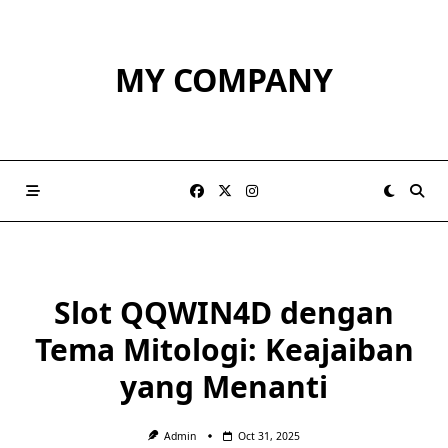
Skip
to
content
MY COMPANY
Slot QQWIN4D dengan
Tema Mitologi: Keajaiban
yang Menanti
Admin
Oct 31, 2025