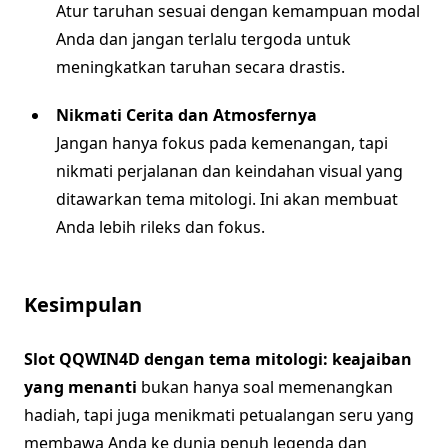
Atur taruhan sesuai dengan kemampuan modal
Anda dan jangan terlalu tergoda untuk
meningkatkan taruhan secara drastis.
Nikmati Cerita dan Atmosfernya
Jangan hanya fokus pada kemenangan, tapi
nikmati perjalanan dan keindahan visual yang
ditawarkan tema mitologi. Ini akan membuat
Anda lebih rileks dan fokus.
Kesimpulan
Slot QQWIN4D dengan tema mitologi: keajaiban
yang menanti
bukan hanya soal memenangkan
hadiah, tapi juga menikmati petualangan seru yang
membawa Anda ke dunia penuh legenda dan