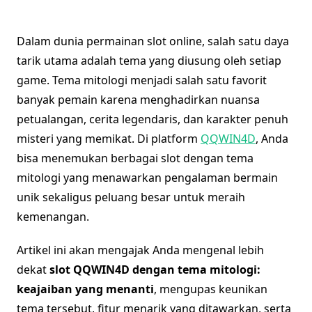
Dalam dunia permainan slot online, salah satu daya
tarik utama adalah tema yang diusung oleh setiap
game. Tema mitologi menjadi salah satu favorit
banyak pemain karena menghadirkan nuansa
petualangan, cerita legendaris, dan karakter penuh
misteri yang memikat. Di platform
QQWIN4D
, Anda
bisa menemukan berbagai slot dengan tema
mitologi yang menawarkan pengalaman bermain
unik sekaligus peluang besar untuk meraih
kemenangan.
Artikel ini akan mengajak Anda mengenal lebih
dekat
slot QQWIN4D dengan tema mitologi:
keajaiban yang menanti
, mengupas keunikan
tema tersebut, fitur menarik yang ditawarkan, serta