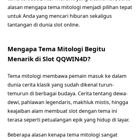
alasan mengapa tema mitologi menjadi pilihan tepat
untuk Anda yang mencari hiburan sekaligus
tantangan di dunia slot online.
Mengapa Tema Mitologi Begitu
Menarik di Slot QQWIN4D?
Tema mitologi membawa pemain masuk ke dalam
dunia cerita klasik yang sudah dikenal turun-
temurun di berbagai budaya. Cerita tentang dewa-
dewi, pahlawan legendaris, makhluk mistis, hingga
keajaiban alam membuat slot dengan tema ini
terasa seperti petualangan epik yang hidup di layar.
Beberapa alasan kenapa tema mitologi sangat