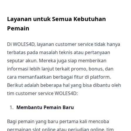
Layanan untuk Semua Kebutuhan
Pemain
Di WOLES4D, layanan customer service tidak hanya
terbatas pada masalah teknis atau pertanyaan
seputar akun. Mereka juga siap memberikan
informasi lebih lanjut terkait promo, bonus, dan
cara memanfaatkan berbagai fitur di platform.
Berikut adalah beberapa hal yang bisa dibantu oleh
tim customer service WOLES4D:
Membantu Pemain Baru
Bagi pemain yang baru pertama kali mencoba
permainan slot online atau perjudian online, tim