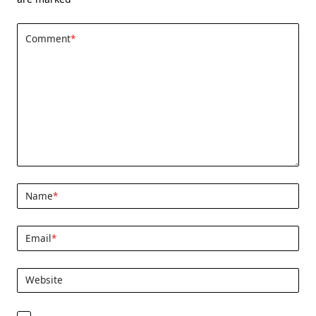
Comment
*
Name
*
Email
*
Website