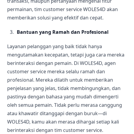
transaksi, maupun pertanyaan mengenai fitur
permainan, tim customer service WOLES4D akan
memberikan solusi yang efektif dan cepat.
Bantuan yang Ramah dan Profesional
Layanan pelanggan yang baik tidak hanya
mengutamakan kecepatan, tetapi juga cara mereka
berinteraksi dengan pemain. Di WOLES4D, agen
customer service mereka selalu ramah dan
profesional. Mereka dilatih untuk memberikan
penjelasan yang jelas, tidak membingungkan, dan
pastinya dengan bahasa yang mudah dimengerti
oleh semua pemain. Tidak perlu merasa canggung
atau khawatir ditanggapi dengan buruk—di
WOLES4D, kamu akan merasa dihargai setiap kali
berinteraksi dengan tim customer service.