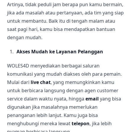
Artinya, tidak peduli jam berapa pun kamu bermain,
jika ada masalah atau pertanyaan, ada tim yang siap
untuk membantu. Baik itu di tengah malam atau
saat pagi hari, kamu bisa mendapatkan bantuan
dengan mudah.
Akses Mudah ke Layanan Pelanggan
WOLES4D menyediakan berbagai saluran
komunikasi yang mudah diakses oleh para pemain.
Mulai dari
live chat
, yang memungkinkan kamu
untuk berbicara langsung dengan agen customer
service dalam waktu nyata, hingga
email
yang bisa
digunakan jika masalahnya memerlukan
penanganan lebih lanjut. Kamu juga bisa
menghubungi mereka lewat
telepon
, jika lebih
nyaman berbicara langsung.