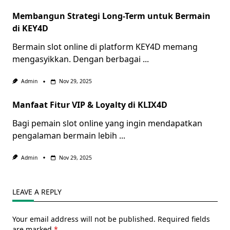
Membangun Strategi Long-Term untuk Bermain
di KEY4D
Bermain slot online di platform KEY4D memang
mengasyikkan. Dengan berbagai
...
Admin
Nov 29, 2025
Manfaat Fitur VIP & Loyalty di KLIX4D
Bagi pemain slot online yang ingin mendapatkan
pengalaman bermain lebih
...
Admin
Nov 29, 2025
LEAVE A REPLY
Your email address will not be published.
Required fields
are marked
*