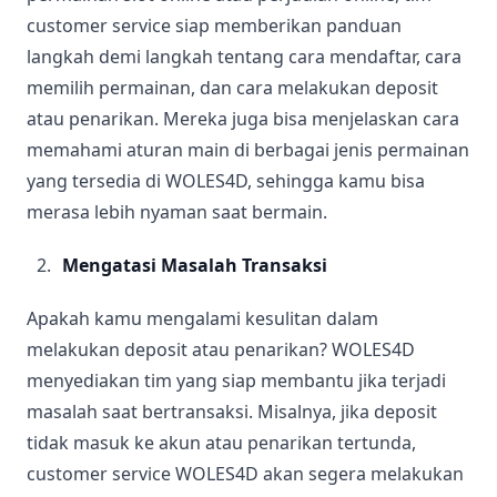
customer service siap memberikan panduan
langkah demi langkah tentang cara mendaftar, cara
memilih permainan, dan cara melakukan deposit
atau penarikan. Mereka juga bisa menjelaskan cara
memahami aturan main di berbagai jenis permainan
yang tersedia di WOLES4D, sehingga kamu bisa
merasa lebih nyaman saat bermain.
Mengatasi Masalah Transaksi
Apakah kamu mengalami kesulitan dalam
melakukan deposit atau penarikan? WOLES4D
menyediakan tim yang siap membantu jika terjadi
masalah saat bertransaksi. Misalnya, jika deposit
tidak masuk ke akun atau penarikan tertunda,
customer service WOLES4D akan segera melakukan